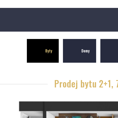
Byty
Domy
Prodej bytu 2+1,