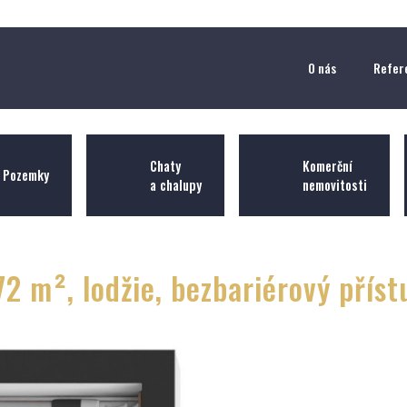
O nás
Refer
Chaty
Komerční
Pozemky
a chalupy
nemovitosti
 72 m², lodžie, bezbariérový pří