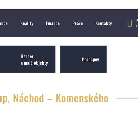
ence
Reality
Finance
Právo
Kontakty
Garáže
Pronájmy
a malé objekty
stup, Náchod – Komenského