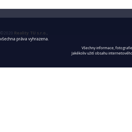
©2020
Reality TU s.r.o.
,
všechna práva vyhrazena.
Všechny informace, fotografie,
Jakékoliv užití obsahu internetového 